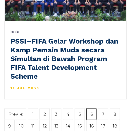
bola
PSSI–FIFA Gelar Workshop dan
Kamp Pemain Muda secara
Simultan di Bawah Program
FIFA Talent Development
Scheme
11 JUL 2025
Prev
1
2
3
4
5
6
7
8
9
10
11
12
13
14
15
16
17
18