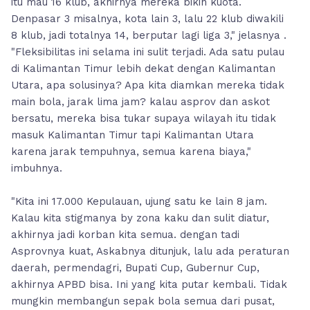
itu mau 16 klub, akhirnya mereka bikin kuota.
Denpasar 3 misalnya, kota lain 3, lalu 22 klub diwakili
8 klub, jadi totalnya 14, berputar lagi liga 3," jelasnya .
"Fleksibilitas ini selama ini sulit terjadi. Ada satu pulau
di Kalimantan Timur lebih dekat dengan Kalimantan
Utara, apa solusinya? Apa kita diamkan mereka tidak
main bola, jarak lima jam? kalau asprov dan askot
bersatu, mereka bisa tukar supaya wilayah itu tidak
masuk Kalimantan Timur tapi Kalimantan Utara
karena jarak tempuhnya, semua karena biaya,"
imbuhnya.
"Kita ini 17.000 Kepulauan, ujung satu ke lain 8 jam.
Kalau kita stigmanya by zona kaku dan sulit diatur,
akhirnya jadi korban kita semua. dengan tadi
Asprovnya kuat, Askabnya ditunjuk, lalu ada peraturan
daerah, permendagri, Bupati Cup, Gubernur Cup,
akhirnya APBD bisa. Ini yang kita putar kembali. Tidak
mungkin membangun sepak bola semua dari pusat,